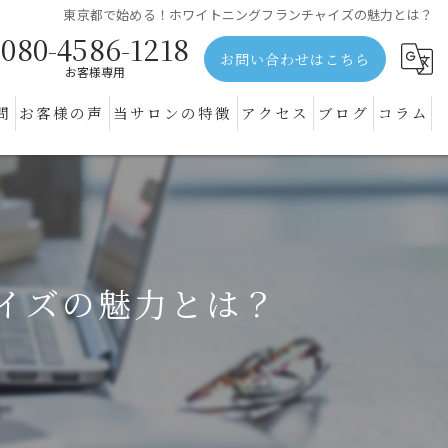
東京都で始める！ホワイトニングフランチャイズの魅力とは？
080-4586-1218
お問い合わせはこちら
お客様専用
問
お客様の声
当サロンの特徴
アクセス
ブログ
コラム
体験
黄ばみ
通い放題
イズの魅力とは？
安い
ヤニ