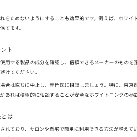
立川で話題のホワイトニングの特徴とは
セルフホワイトニングを成功へ導く秘訣
れをためないようにすることも効果的です。例えば、ホワイ
セルフホワイトニング成功のための注意点
保てます。
効果を実感できるセルフホワイトニング方法
イント
ホワイトニングの色持ちを良くするコツ
自宅ケアと歯科医院の併用メリット比較
使用する製品の成分を確認し、信頼できるメーカーのものを
口コミから学ぶセルフホワイトニング体験
は避けてください。
白さが長持ちするケア方法を徹底紹介
た場合は直ちに中止し、専門医に相談しましょう。特に、東京
白さキープに役立つホワイトニングケア術
があれば積極的に相談することが安全なホワイトニングの秘
自宅ホワイトニングの持続力を高める方法
色戻りしにくいホワイトニング実践ポイント
法とは
セルフケアとプロケアの違いを徹底比較
されており、サロンや自宅で簡単に利用できる方法が増えてい
口コミで評判の長持ちホワイトニングとは