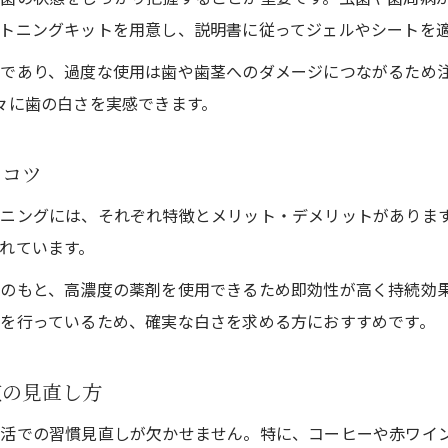
トニングキットを用意し、説明書に従ってジェルやシートを
自宅ケアで理想の白さを維持するテクニック
気軽に始めるホワイトニング活用術
であり、過度な使用は歯や歯茎へのダメージにつながるため注
々に歯の白さを実感できます。
初心者向け自宅ホワイトニングの選び方
手軽にケアできるホワイトニング方法を比較
のコツ
毎日続けやすいホワイトニング活用の工夫
実感できるホワイトニング効果の見極め方
ニングには、それぞれ特徴とメリット・デメリットがありま
れています。
立川で安いホワイトニングを探すポイント
ホワイトニングなら自宅でも簡単に可能
のもと、高濃度の薬剤を使用できるため即効性が高く持続効
自宅で簡単に実践できるホワイトニング方法
を行っているため、確実な白さを求める方におすすめです。
セルフホワイトニングの本当の効果と体験談
慣の見直し方
ホワイトニングで気をつけたい安全対策
簡単ケアの持続性と色戻り対策を解説
生活での習慣見直しが欠かせません。特に、コーヒーや赤ワイ