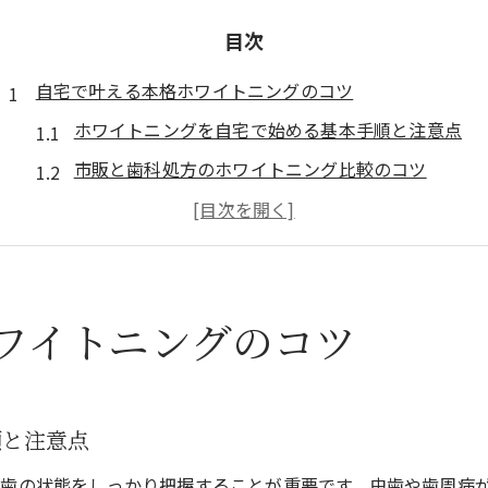
目次
自宅で叶える本格ホワイトニングのコツ
ホワイトニングを自宅で始める基本手順と注意点
市販と歯科処方のホワイトニング比較のコツ
ホワイトニングの効果を高める生活習慣の見直し方
自宅ホワイトニングで安全性を守るポイント
立川エリアで話題のホワイトニング手法とは
ワイトニングのコツ
人気の自宅ホワイトニング手法徹底解説
選ばれるホワイトニング手法とその効果の違い
自宅用ホワイトニングの人気アイテムの特徴
順と注意点
セルフホワイトニングと歯科医院の違いを解説
ホワイトニング相場の目安とコスパの考え方
歯の状態をしっかり把握することが重要です。虫歯や歯周病