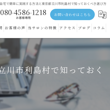
自宅で簡単に実践する方法と東京都立川市利島村で知っておくべき選び方
080-4586-1218
お問い合わせはこちら
お客様専用
問
お客様の声
当サロンの特徴
アクセス
ブログ
コラム
体験
黄ばみ
立川市利島村で知っておく
通い放題
安い
ヤニ